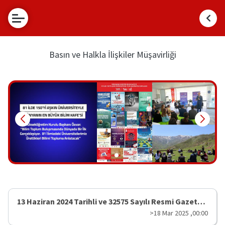
Basın ve
Halkla
İlişkiler
Basın ve Halkla İlişkiler Müşavirliği
Müşavirliği
Basın
Müşaviri
Faaliyetler
Hakkımızda
Bilim
İletişimi
Ofisi
Kurumsal
Sosyal
Medya
Hesaplarımız
Yükseköğretim
Kurulu
13 Haziran 2024 Tarihli ve 32575 Sayılı Resmi Gazete'de Yayımlanan ...
Bilgi
>18 Mar 2025 ,00:00
Edinme
(CİMER)